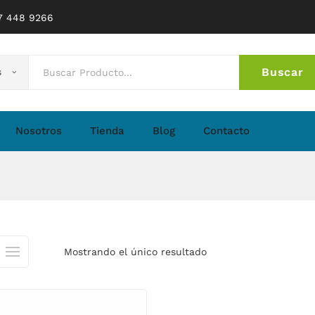
77 448 9266
Buscar
s
No 
Nosotros
Tienda
Blog
Contacto
Mostrando el único resultado