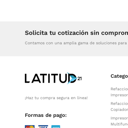
Solicita tu cotización sin compro
Contamos con una amplia gama de soluciones para 
Catego
Refaccio
Impresor
¡Haz tu compra segura en línea!
Refaccio
Copiado
Formas de pago:
Impresor
Multifun