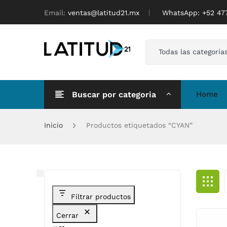
Email:
ventas@latitud21.mx
WhatsApp: ‪+52 4
Todas las categoría
Buscar por categoria
Home
Inicio
Productos etiquetados “CYAN”
Filtrar productos
Cerrar