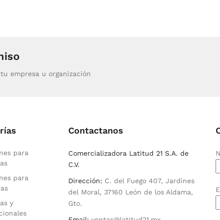
miso
tu empresa u organización
rías
Contactanos
nes para
Comercializadora Latitud 21 S.A. de
N
as
C.V.
nes para
Dirección:
C. del Fuego 407, Jardines
ras
E
del Moral, 37160 León de los Aldama,
as y
Gto.
cionales
Email:
ventas@latitud21.mx