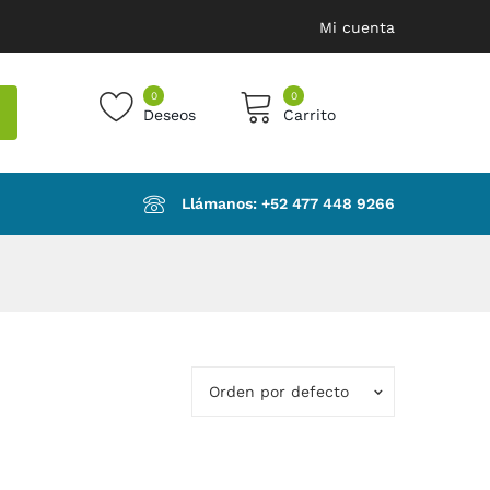
Mi cuenta
0
0
Deseos
Carrito
products in the cart.
Llámanos: ‪+52 477 448 9266‬
Orden por defecto