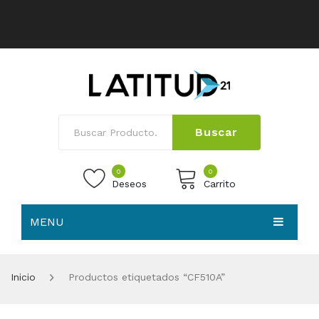
Buscar
0
0
Deseos
Carrito
MENU
No products in the cart.
HOME
Inicio
Productos etiquetados “CF510A”
NOSOTROS
TIENDA