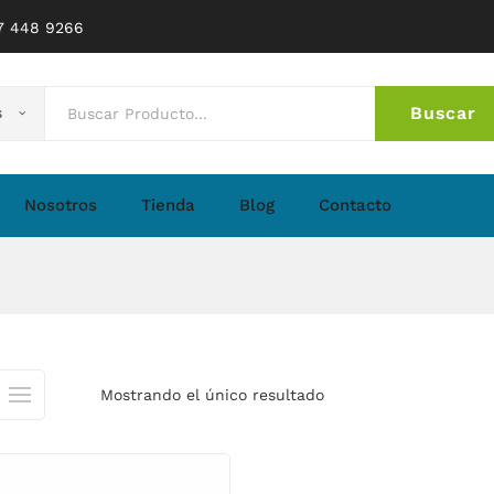
77 448 9266
Buscar
s
No 
Nosotros
Tienda
Blog
Contacto
Mostrando el único resultado