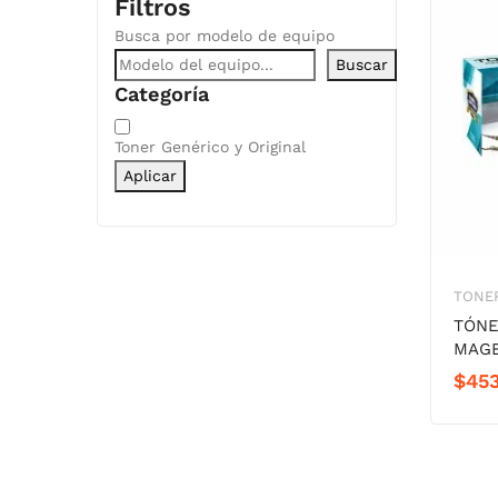
Filtros
Busca por modelo de equipo
Buscar
Categoría
Categoría
Toner Genérico y Original
Aplicar
TONER
TÓNE
MAG
$
45