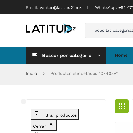
Email:
ventas@latitud21.mx
WhatsApp: ‪+52 4
Todas las categoría
Buscar por categoria
Home
Inicio
Productos etiquetados “CF403A”
Filtrar productos
Cerrar