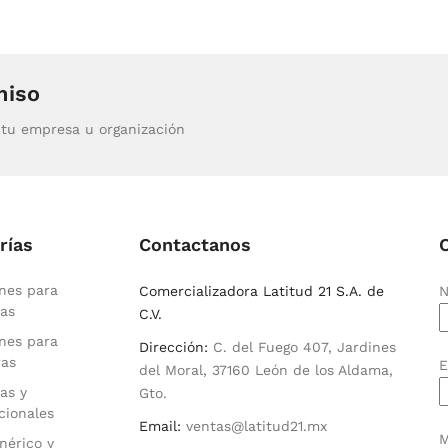
miso
tu empresa u organización
rías
Contactanos
nes para
Comercializadora Latitud 21 S.A. de
N
as
C.V.
nes para
Dirección:
C. del Fuego 407, Jardines
ras
E
del Moral, 37160 León de los Aldama,
as y
Gto.
cionales
Email:
ventas@latitud21.mx
M
nérico y