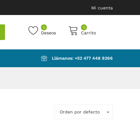
Mi cuenta
0
0
Deseos
Carrito
products in the cart.
Llámanos: ‪+52 477 448 9266‬
Orden por defecto