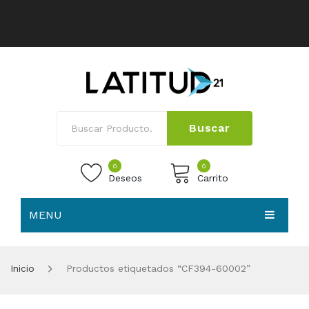
Buscar
0
0
Deseos
Carrito
MENU
No products in the cart.
HOME
Inicio
Productos etiquetados “CF394-60002”
NOSOTROS
TIENDA