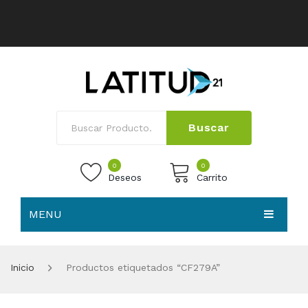
Buscar
0
0
Deseos
Carrito
MENU
No products in the cart.
HOME
Inicio
Productos etiquetados “CF279A”
NOSOTROS
TIENDA