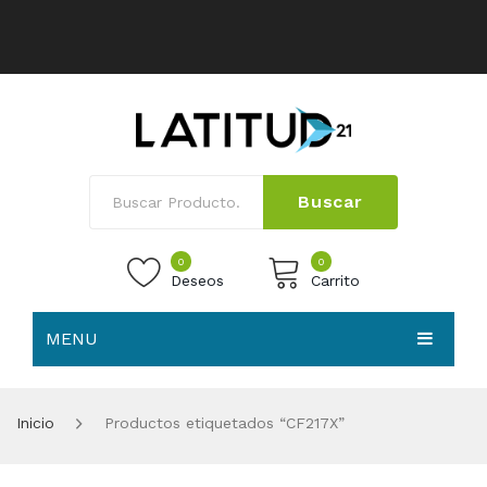
Buscar
0
0
Deseos
Carrito
MENU
No products in the cart.
HOME
Inicio
Productos etiquetados “CF217X”
NOSOTROS
TIENDA