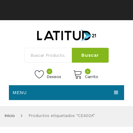
Buscar
0
0
Deseos
Carrito
MENU
No products in the cart.
HOME
Inicio
Productos etiquetados “CE402A”
NOSOTROS
TIENDA