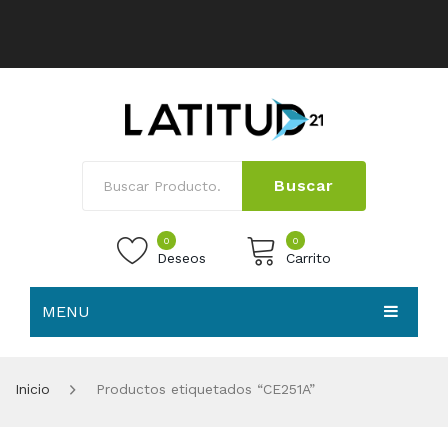
Buscar
0
0
Deseos
Carrito
MENU
No products in the cart.
HOME
Inicio
Productos etiquetados “CE251A”
NOSOTROS
TIENDA