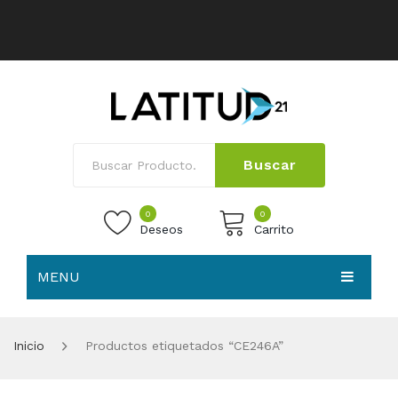
Buscar
0
0
Deseos
Carrito
MENU
No products in the cart.
HOME
Inicio
Productos etiquetados “CE246A”
NOSOTROS
TIENDA