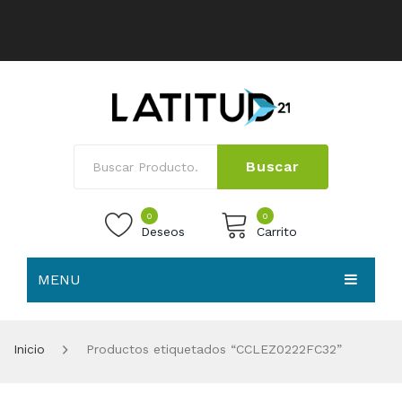
Buscar
0
0
Deseos
Carrito
MENU
No products in the cart.
HOME
Inicio
Productos etiquetados “CCLEZ0222FC32”
NOSOTROS
TIENDA