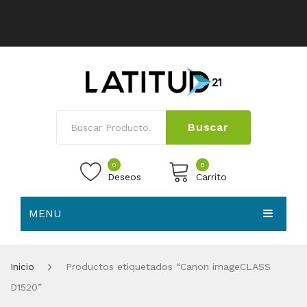
Buscar
0
0
Deseos
Carrito
MENU
No products in the cart.
HOME
Inicio
Productos etiquetados “Canon imageCLASS
NOSOTROS
D1520”
TIENDA