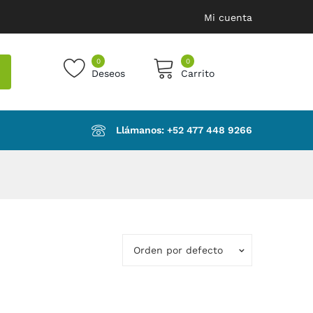
Mi cuenta
0
0
Deseos
Carrito
products in the cart.
Llámanos: ‪+52 477 448 9266‬
Orden por defecto