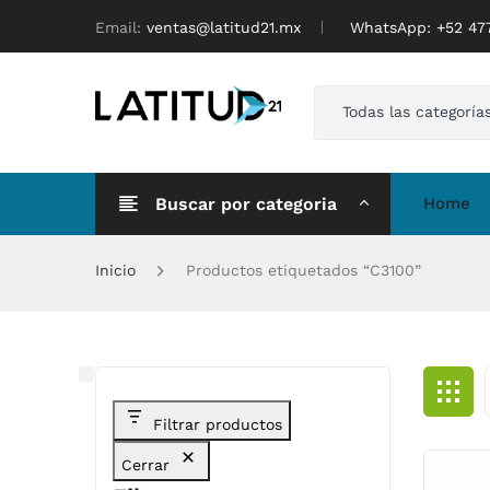
Email:
ventas@latitud21.mx
WhatsApp: ‪+52 4
Todas las categoría
Buscar por categoria
Home
Inicio
Productos etiquetados “C3100”
Filtrar productos
Cerrar