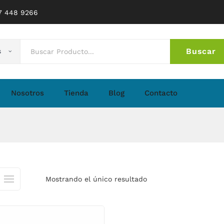
77 448 9266
Buscar
s
No 
Nosotros
Tienda
Blog
Contacto
Mostrando el único resultado