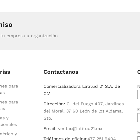
miso
tu empresa u organización
rías
Contactanos
nes para
Comercializadora Latitud 21 S.A. de
N
as
C.V.
nes para
Dirección:
C. del Fuego 407, Jardines
ras
E
del Moral, 37160 León de los Aldama,
as y
Gto.
cionales
Email:
ventas@latitud21.mx
M
nérico y
Teléfonos de oficina:
477 251 9404