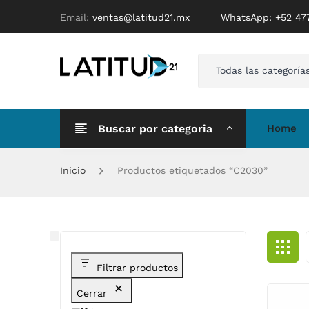
Email:
ventas@latitud21.mx
WhatsApp: ‪+52 4
Todas las categoría
Buscar por categoria
Home
Inicio
Productos etiquetados “C2030”
Filtrar productos
Cerrar