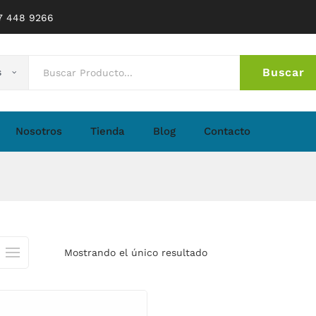
77 448 9266
Buscar
s
No 
Nosotros
Tienda
Blog
Contacto
Mostrando el único resultado