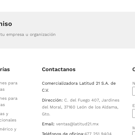
miso
tu empresa u organización
rías
Contactanos
nes para
Comercializadora Latitud 21 S.A. de
N
as
C.V.
nes para
Dirección:
C. del Fuego 407, Jardines
ras
E
del Moral, 37160 León de los Aldama,
as y
Gto.
cionales
Email:
ventas@latitud21.mx
M
nérico y
Teléfonos de oficina:
477 251 9404