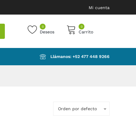
Mi cuenta
0
0
Deseos
Carrito
products in the cart.
Llámanos: ‪+52 477 448 9266‬
Orden por defecto