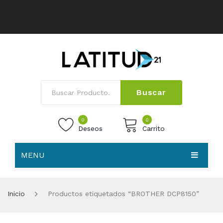
Buscar
0
0
Deseos
Carrito
MENU
No products in the cart.
HOME
Inicio
Productos etiquetados “BROTHER DCP8150”
NOSOTROS
TIENDA