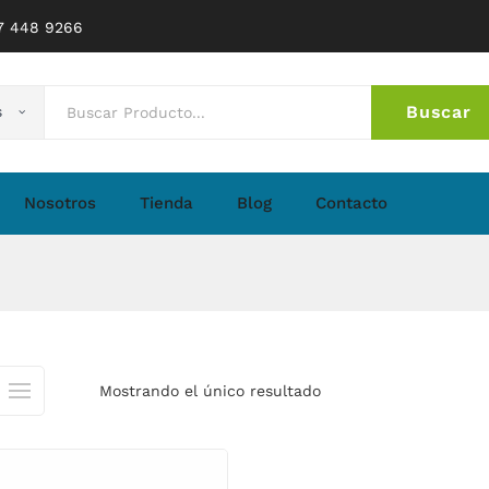
77 448 9266
Buscar
s
No 
Nosotros
Tienda
Blog
Contacto
Mostrando el único resultado