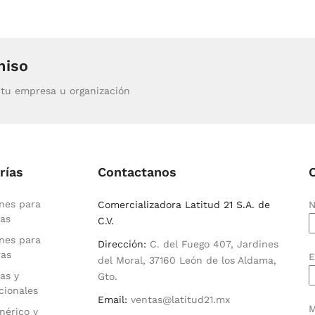
miso
tu empresa u organización
rías
Contactanos
nes para
Comercializadora Latitud 21 S.A. de
N
as
C.V.
nes para
Dirección:
C. del Fuego 407, Jardines
ras
E
del Moral, 37160 León de los Aldama,
as y
Gto.
cionales
Email:
ventas@latitud21.mx
M
nérico y