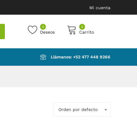
Mi cuenta
0
0
Deseos
Carrito
products in the cart.
Llámanos: ‪+52 477 448 9266‬
Orden por defecto