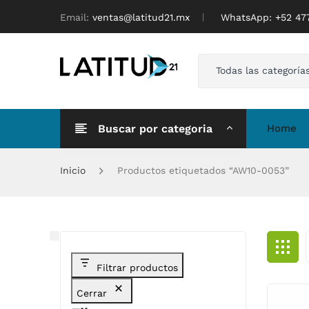
Email:
ventas@latitud21.mx
WhatsApp: ‪+52 4
Todas las categoría
Buscar por categoria
Home
Inicio
Productos etiquetados “AW10-0053”
Filtrar productos
Cerrar