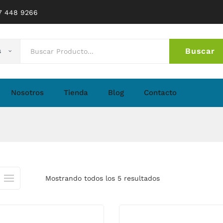
77 448 9266
Buscar
s
No 
Nosotros
Tienda
Blog
Contacto
Mostrando todos los 5 resultados