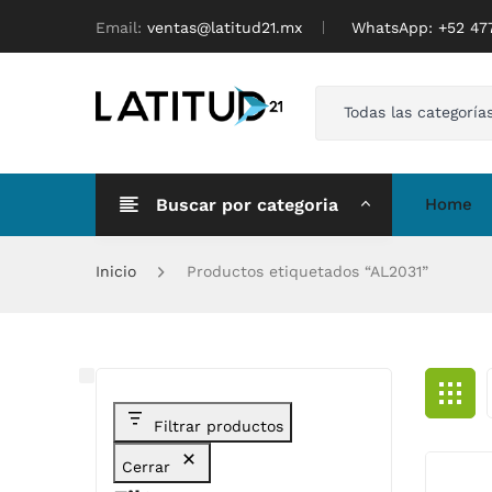
Email:
ventas@latitud21.mx
WhatsApp: ‪+52 4
Todas las categoría
Buscar por categoria
Home
Inicio
Productos etiquetados “AL2031”
Filtrar productos
Cerrar