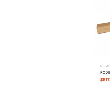
REFA
RODI
$
517