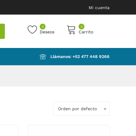
Mi cuenta
0
0
Deseos
Carrito
products in the cart.
Llámanos: ‪+52 477 448 9266‬
Orden por defecto