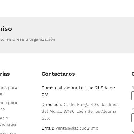
miso
tu empresa u organización
rías
Contactanos
nes para
Comercializadora Latitud 21 S.A. de
N
as
C.V.
nes para
Dirección:
C. del Fuego 407, Jardines
ras
E
del Moral, 37160 León de los Aldama,
as y
Gto.
cionales
Email:
ventas@latitud21.mx
M
nérico y