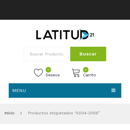
Buscar
0
0
Deseos
Carrito
MENU
No products in the cart.
HOME
Inicio
Productos etiquetados “AD04-2058”
NOSOTROS
TIENDA