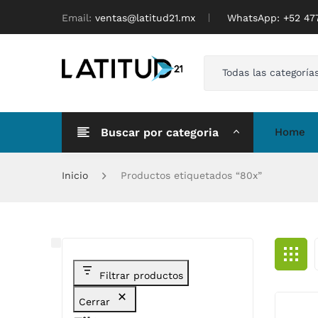
Email:
ventas@latitud21.mx
WhatsApp: ‪+52 4
Todas las categoría
Buscar por categoria
Home
Inicio
Productos etiquetados “80x”
Filtrar productos
Cerrar