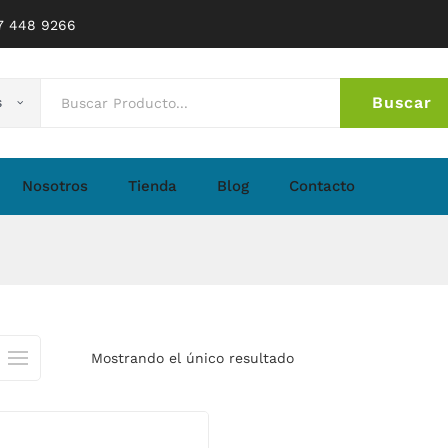
77 448 9266
Buscar
s
No 
Nosotros
Tienda
Blog
Contacto
Mostrando el único resultado