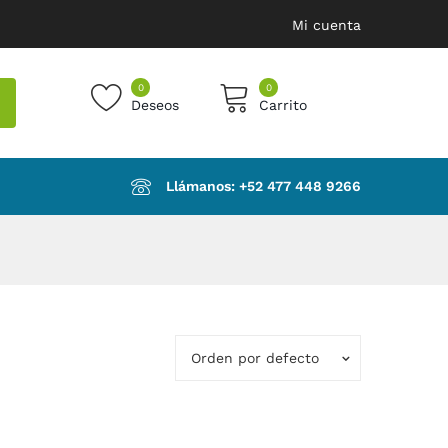
Mi cuenta
0
0
Deseos
Carrito
products in the cart.
Llámanos: ‪+52 477 448 9266‬
Orden por defecto