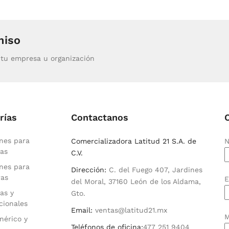
miso
tu empresa u organización
rías
Contactanos
nes para
Comercializadora Latitud 21 S.A. de
N
as
C.V.
nes para
Dirección:
C. del Fuego 407, Jardines
ras
E
del Moral, 37160 León de los Aldama,
as y
Gto.
cionales
Email:
ventas@latitud21.mx
M
nérico y
Teléfonos de oficina:
477 251 9404