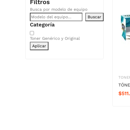
Filtros
Busca por modelo de equipo
Buscar
Categoría
Categoría
Toner Genérico y Original
Aplicar
TONER
TÓNE
$
511