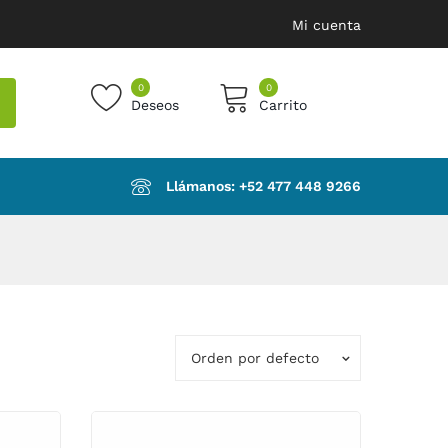
Mi cuenta
0
0
Deseos
Carrito
products in the cart.
Llámanos: ‪+52 477 448 9266‬
Orden por defecto