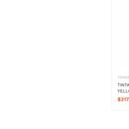
TONER
TINT
YEL
$
317