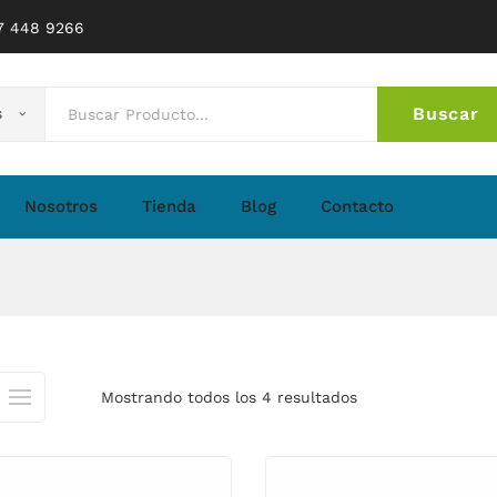
77 448 9266
Buscar
s
No 
Nosotros
Tienda
Blog
Contacto
Mostrando todos los 4 resultados