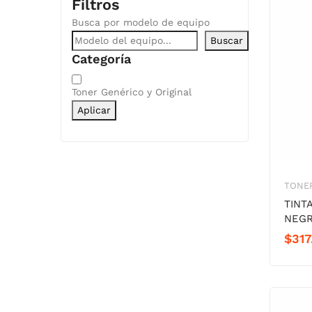
Filtros
Busca por modelo de equipo
Buscar
Categoría
Categoría
Toner Genérico y Original
Aplicar
TONER
TINT
NEG
$
317