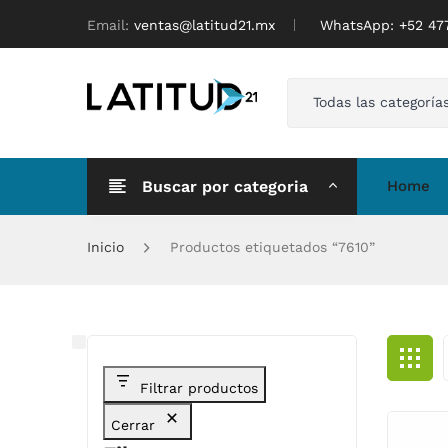
Email:
ventas@latitud21.mx
WhatsApp: ‪+52 4
Todas las categoría
Buscar por categoria
Home
Inicio
Productos etiquetados “7610”
Filtrar productos
Cerrar