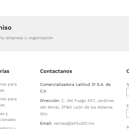
miso
tu empresa u organización
rías
Contactanos
nes para
Comercializadora Latitud 21 S.A. de
N
as
C.V.
nes para
Dirección:
C. del Fuego 407, Jardines
ras
E
del Moral, 37160 León de los Aldama,
as y
Gto.
cionales
Email:
ventas@latitud21.mx
M
nérico y