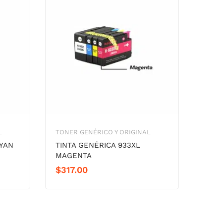
L
TONER GENÉRICO Y ORIGINAL
CYAN
TINTA GENÉRICA 933XL
MAGENTA
$
317.00