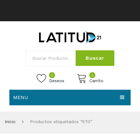
Buscar
0
0
Deseos
Carrito
MENU
No products in the cart.
HOME
Inicio
Productos etiquetados “570”
NOSOTROS
TIENDA