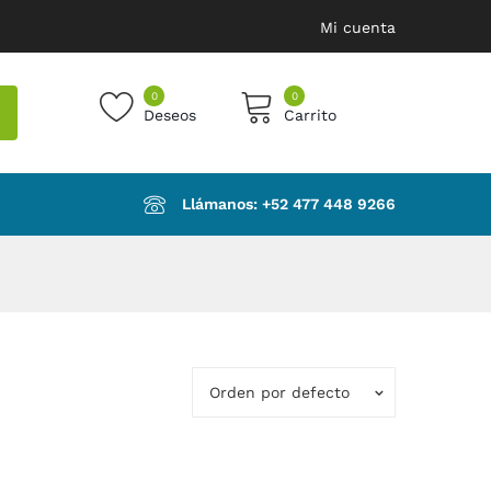
Mi cuenta
0
0
Deseos
Carrito
products in the cart.
Llámanos: ‪+52 477 448 9266‬
Orden por defecto