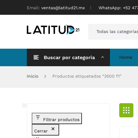
Email:
ventas@latitud21.mx
WhatsApp: ‪+52 4
Todas las categoría
Buscar por categoria
Home
Inicio
Productos etiquetados “3500 f1”
Filtrar productos
Cerrar