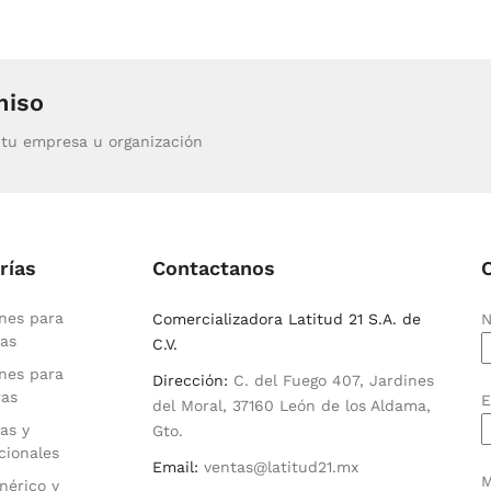
miso
tu empresa u organización
rías
Contactanos
nes para
Comercializadora Latitud 21 S.A. de
N
as
C.V.
nes para
Dirección:
C. del Fuego 407, Jardines
ras
E
del Moral, 37160 León de los Aldama,
as y
Gto.
cionales
Email:
ventas@latitud21.mx
M
nérico y