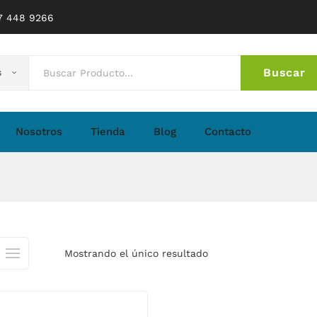
77 448 9266
Buscar
s
No 
Nosotros
Tienda
Blog
Contacto
Mostrando el único resultado