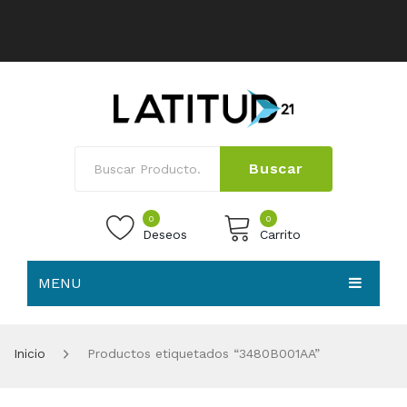
Buscar
0
0
Deseos
Carrito
MENU
No products in the cart.
HOME
Inicio
Productos etiquetados “3480B001AA”
NOSOTROS
TIENDA