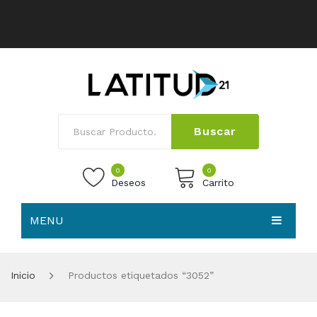
Buscar
0
0
Deseos
Carrito
MENU
No products in the cart.
HOME
Inicio
Productos etiquetados “3052”
NOSOTROS
TIENDA