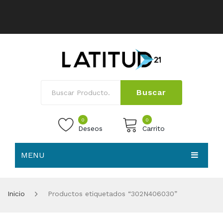
Buscar
0
0
Deseos
Carrito
MENU
No products in the cart.
HOME
Inicio
Productos etiquetados “302N406030”
NOSOTROS
TIENDA