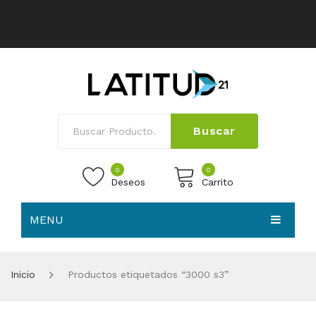
Buscar
0
0
Deseos
Carrito
MENU
No products in the cart.
HOME
Inicio
Productos etiquetados “3000 s3”
NOSOTROS
TIENDA