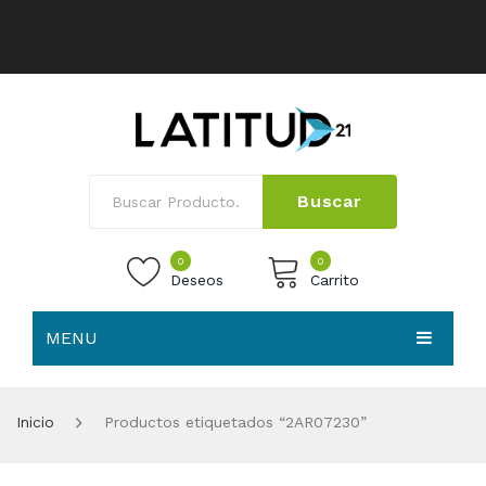
Buscar
0
0
Deseos
Carrito
MENU
No products in the cart.
HOME
Inicio
Productos etiquetados “2AR07230”
NOSOTROS
TIENDA