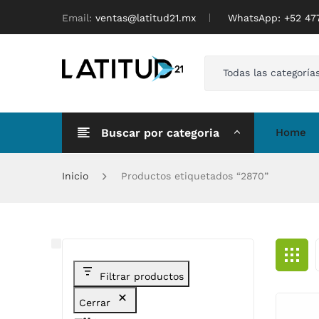
Email:
ventas@latitud21.mx
WhatsApp: ‪+52 4
Todas las categoría
Buscar por categoria
Home
Inicio
Productos etiquetados “2870”
Filtrar productos
Cerrar