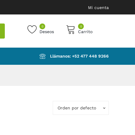
Mi cuenta
0
0
Deseos
Carrito
products in the cart.
Llámanos: ‪+52 477 448 9266‬
Orden por defecto