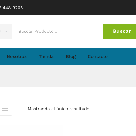
77 448 9266
Buscar
s
No 
Nosotros
Tienda
Blog
Contacto
Mostrando el único resultado