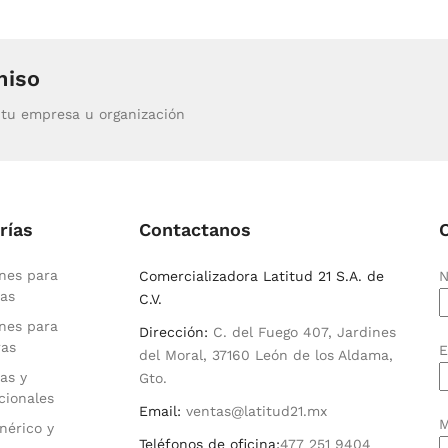
miso
tu empresa u organización
rías
Contactanos
nes para
Comercializadora Latitud 21 S.A. de
N
as
C.V.
nes para
Dirección:
C. del Fuego 407, Jardines
ras
E
del Moral, 37160 León de los Aldama,
as y
Gto.
cionales
Email:
ventas@latitud21.mx
M
nérico y
Teléfonos de oficina:
477 251 9404