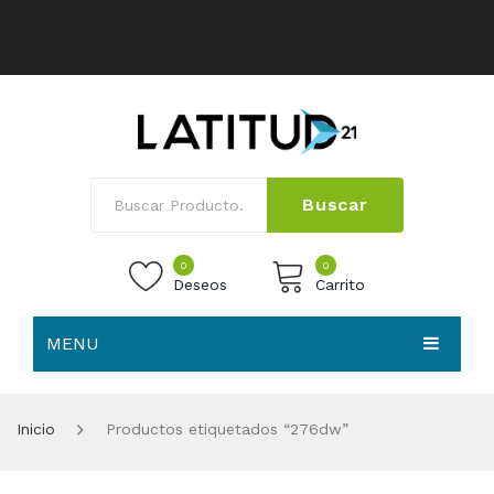
Buscar
0
0
Deseos
Carrito
MENU
No products in the cart.
HOME
Inicio
Productos etiquetados “276dw”
NOSOTROS
TIENDA