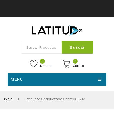
Buscar
0
0
Deseos
Carrito
MENU
No products in the cart.
HOME
Inicio
Productos etiquetados “2223C024”
NOSOTROS
TIENDA