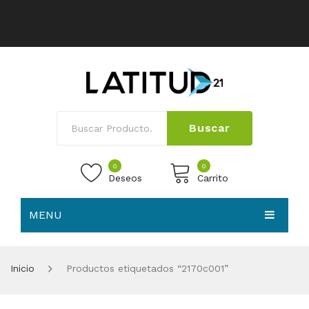
Buscar
0
0
Deseos
Carrito
MENU
No products in the cart.
HOME
Inicio
Productos etiquetados “2170c001”
NOSOTROS
TIENDA