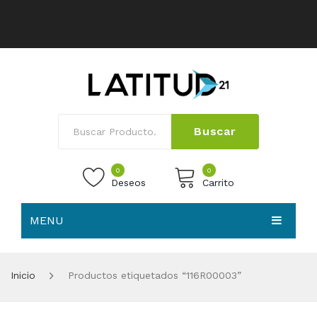
Buscar
0
0
Deseos
Carrito
MENU
No products in the cart.
HOME
Inicio
Productos etiquetados “116R00003”
NOSOTROS
TIENDA