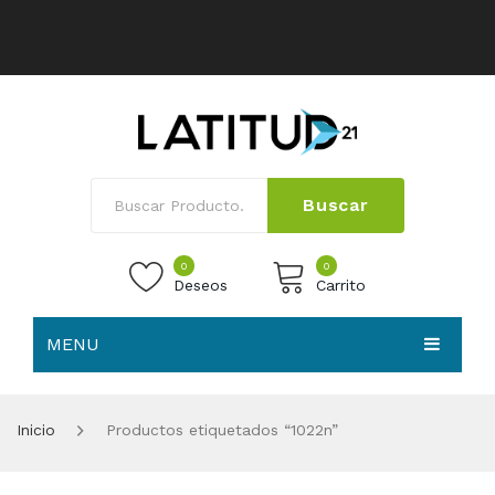
Buscar
0
0
Deseos
Carrito
MENU
No products in the cart.
HOME
Inicio
Productos etiquetados “1022n”
NOSOTROS
TIENDA