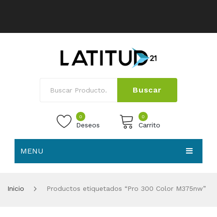
Buscar
0
0
Deseos
Carrito
MENU
No products in the cart.
HOME
Inicio
Productos etiquetados “Pro 300 Color M375nw”
NOSOTROS
TIENDA